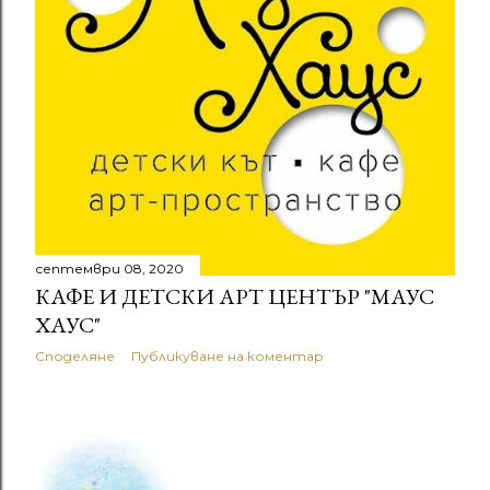
а
ц
и
и
септември 08, 2020
КАФЕ И ДЕТСКИ АРТ ЦЕНТЪР "МАУС
ХАУС"
Споделяне
Публикуване на коментар