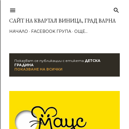
Пропускане към основното съдържание
САЙТ НА КВАРТАЛ ВИНИЦА, ГРАД ВАРНА
НАЧАЛО
FACEBOOK ГРУПА
ОЩЕ…
Показват се публикации с етикета
ДЕТСКА
П
ГРАДИНА
ПОКАЗВАНЕ НА ВСИЧКИ
у
б
л
и
к