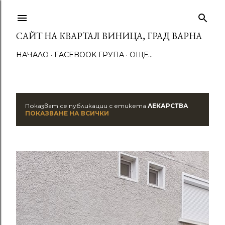
Пропускане към основното съдържание
САЙТ НА КВАРТАЛ ВИНИЦА, ГРАД ВАРНА
НАЧАЛО
FACEBOOK ГРУПА
ОЩЕ…
Показват се публикации с етикета
ЛЕКАРСТВА
П
ПОКАЗВАНЕ НА ВСИЧКИ
у
б
л
и
к