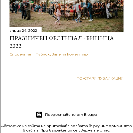
а
ц
и
април 24, 2022
и
ПРАЗНИЧЕН ФЕСТИВАЛ - ВИНИЦА
2022
Споделяне
Публикуване на коментар
ПО-СТАРИ ПУБЛИКАЦИИ
Предоставено от Blogger
Авторът на сайта не притежава правата върху информацията
в сайта. При възражения се свържете с нас.