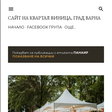
Пропускане към основното съдържание
САЙТ НА КВАРТАЛ ВИНИЦА, ГРАД ВАРНА
НАЧАЛО
FACEBOOK ГРУПА
ОЩЕ…
Показват се публикации с етикета
ПАНАИР
П
ПОКАЗВАНЕ НА ВСИЧКИ
у
б
л
и
к