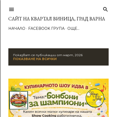
Пропускане към основното съдържание
САЙТ НА КВАРТАЛ ВИНИЦА, ГРАД ВАРНА
НАЧАЛО
FACEBOOK ГРУПА
ОЩЕ…
Показват се публикации от март, 2026
П
ПОКАЗВАНЕ НА ВСИЧКИ
у
б
л
и
к