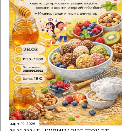
а
ц
и
и
март 19, 2026