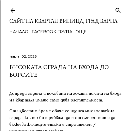
Пропускане към основното съдържание
САЙТ НА КВАРТАЛ ВИНИЦА, ГРАД ВАРНА
НАЧАЛО
FACEBOOK ГРУПА
ОЩЕ…
март 02, 2026
ВИСОКАТА СГРАДА НА ВХОДА ДО
БОРСИТЕ
Допреди година и половина на голата поляна на входа
на квартала имаше само дива растителност.
От известно време обаче се издига многоетажна
сграда, която би трябвало да е от смесен тип и да
включва жилищни етажи и строителен /